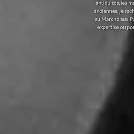
antiquités, les m
anciennes, je rac
au Marché aux Pu
expertise ou pou