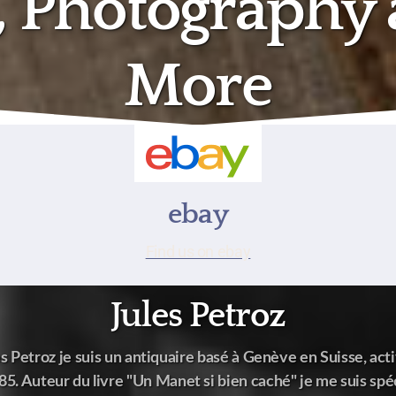
e, Photography
More
ebay
Find us on ebay
Jules Petroz
 Petroz je suis un antiquaire basé à Genève en Suisse, acti
985. Auteur du livre "Un Manet si bien caché" je me suis spéc