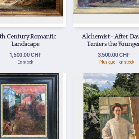
9th Century Romantic
Alchemist - After Da
Landscape
Teniers the Younge
1,500.00
CHF
3,500.00
CHF
En stock
Plus que 1 en stock