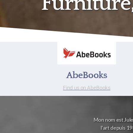
Furnitur
AbeBooks
Find us on AbeBooks
Mon nom est Jules
l'art depuis 1