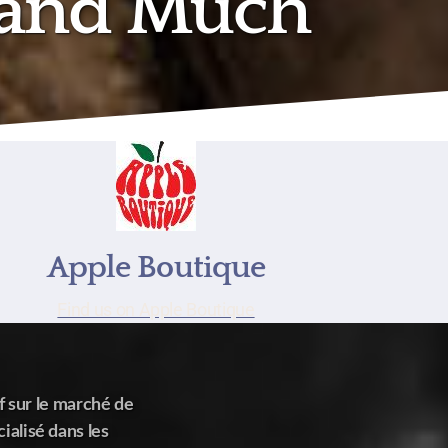
 and Much
Apple Boutique
Find us on Apple Boutique
f sur le marché de
ialisé dans les