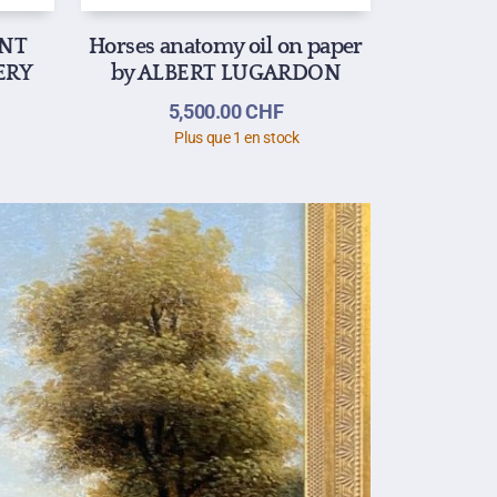
ONT
Horses anatomy oil on paper
ERY
by ALBERT LUGARDON
5,500.00
CHF
Plus que 1 en stock