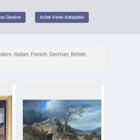
ras Genève
Achat Vente Antiquités
ern, Italian, French, German, British,