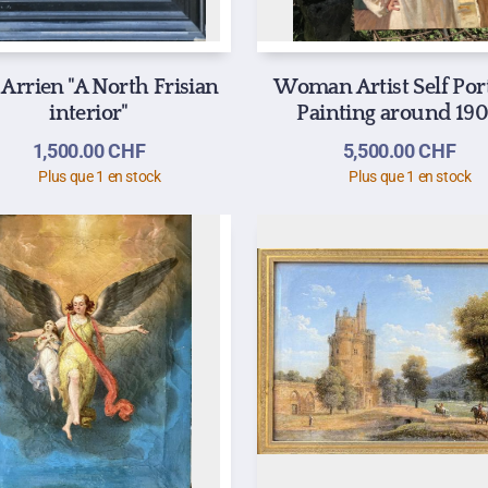
 Arrien "A North Frisian
Woman Artist Self Port
interior"
Painting around 19
1,500.00
CHF
5,500.00
CHF
Plus que 1 en stock
Plus que 1 en stock