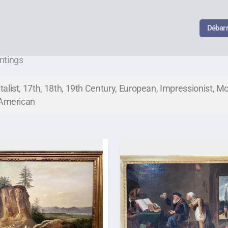
Débar
ntings
list, 17th, 18th, 19th Century, European, Impressionist, Mod
, American