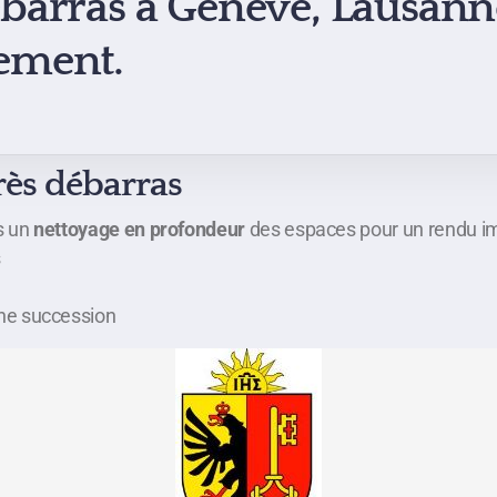
barras
à Genève, Lausanne 
gement.
rès débarras
s un
nettoyage en profondeur
des espaces pour un rendu i
s
une succession